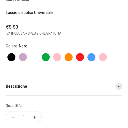
Laccio da polso Universale
Prezzo scontato
€9,99
IVA INCLUSA + SPEDIZIONE GRATUITA
Colore:
Nero
Nero
Lilla
Bianco e Nero
Verde
Rosa
Arancione
Rosso
Azzurro
Azzurro e Ros
Descrizione
Quantità: