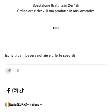
Spedizione Gratuita in 24/48h
Ordina ora e ricevi il tuo prodotto in 48h lavorative
Vai all'articolo 1
Vai all'articolo 2
Vai all'articolo 3
Vai all'articolo 4
Iscriviti per ricevere notizie e offerte speciali
Iscriviti alla newsletter
E-mail
Italia (EUR €)
Italiano