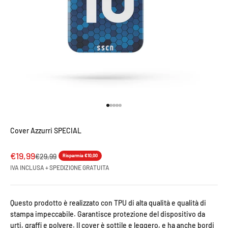
Vai all'articolo 1
Vai all'articolo 2
Vai all'articolo 3
Vai all'articolo 4
Vai all'articolo 5
Cover Azzurri SPECIAL
Prezzo scontato
€19,99
Prezzo
€29,99
Risparmia €10,00
IVA INCLUSA + SPEDIZIONE GRATUITA
Questo prodotto è realizzato con TPU di alta qualità e qualità di
stampa impeccabile. Garantisce protezione del dispositivo da
urti, graffi e polvere. Il cover è sottile e leggero, e ha anche bordi